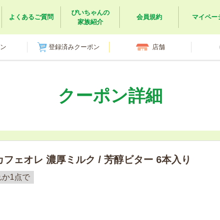
ぴいちゃんの
よくあるご質問
会員規約
マイペー
家族紹介
ン
登録済みクーポン
店舗
クーポン詳細
フェオレ 濃厚ミルク / 芳醇ビター 6本入り
れか1点で