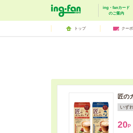
ing・fanカード
のご案内
トップ
クーポ
匠のカ
いず
20
P